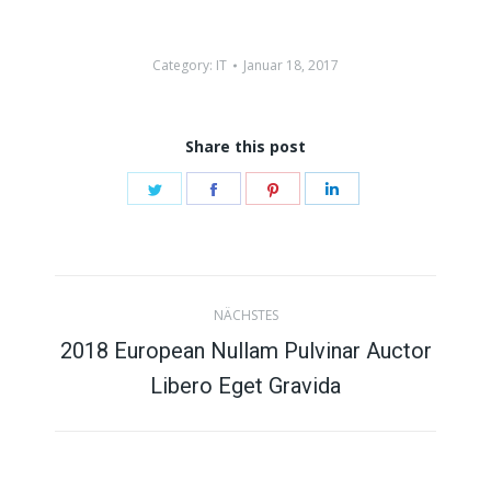
Category:
IT
Januar 18, 2017
Share this post
Share
Share
Share
Share
on
on
on
on
Twitter
Facebook
Pinterest
LinkedIn
Kommentarnavigation
NÄCHSTES
2018 European Nullam Pulvinar Auctor
Nächster
Libero Eget Gravida
Beitrag: